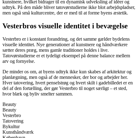
kunstnere, hvilket bidrager til en dynamisk udveksling af idéer og
udtryk. På den måde bliver tatovørstudierne ikke blot arbejdspladser,
men også små kulturcentre, der er med til at forme byens æstetik.
Vesterbros visuelle identitet i bevægelse
Vesterbro er i konstant forandring, og det samme gælder bydelens
visuelle identitet. Nye generationer af kunstnere og håndværkere
sætter deres præg, mens gamle traditioner holdes i live.
Tatovørstudierne er et tydeligt eksempel på denne balance mellem
arv og fornyelse.
De minder os om, at byens udtryk ikke kun skabes af arkitektur og
planlægning, men også af de mennesker, der bor og arbejder her.
Hver tatovering, hvert penselstrøg og hvert skilt i gadebilledet er en
del af den fortælling, der gør Vesterbro til noget særligt – et sted,
hvor blæk og byliv smelter sammen.
Beauty
Beauty
Vesterbro
Tatovering
Bykultur
Kunsthåndværk
København