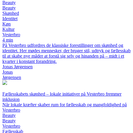
Beauty
Beauty
Skønhed
Identitet
Køn
Kultur
Vesterbro
4 min
På Vesterbro udfordres de klassiske forestillinger om skønhed og
identitet. Her mødes mennesker, der bruger stil, udtryk og fællesskab
til at skabe nye måder at forstå sig selv og hinanden på – midt i et
kvarter i konstant forandring.
Jonas Jørgensen
Jonas
Jørgensen
Fællesskabets skønhed – lokale initiativer på Vesterbro fremmer
inklusion
Når lokale kræfter skaber rum for fællesskab og mangfoldighed på
Vesterbro
Beauty
Beauty
Vesterbro
Fællesskab