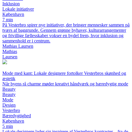
Inklusion
Lokale initiativer
København
7 min
På Vesterbro spirer nye initiativer, der bringer mennesker sammen på
tværs af baggrunde. Gennem grønne byhaver, kulturarrangementer
og frivillige fællesskaber vokser en bydel frem, hvor inklusion og
sammenhold er i centrum.
Mathias Laursen
Mathias
Laursen
Mode med kant: Lokale designere fortolker Vesterbros skønhed og
æstetik
Når byens rå charme møder kreativt håndværk og bæredygtig mode
Beauty
Beauty
Mode
Design
Vesterbro
Bæredygtighed
København
5 min
Lokale designere lader sig inspirere af Vesterbros kontraster – fra de