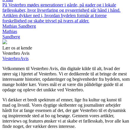
På Vesterbro mødes generationer i gårde, på gader og i lokale
fællesskaber, hvor livserfaring og nysgerrighed går hånd i hånd.
Artiklen dykker ned i, hvordan bydelen formår at forene
forskellighed og skabe trivsel på tværs af alder.
Mathias Sandberg
Mathias
Sandberg
Lær os at kende
Vesterbro Avis
VesterbroAvis
Velkommen til Vesterbro Avis, din digitale kilde til alt, hvad der
rører sig i hjertet af Vesterbro. Vi er dedikerede til at bringe de mest
interessante historier, opdateringer og begivenheder fra bydelen, som
mange holder kær. Vores mål er at være din pålidelige guide til at
opdage og opleve det unikke ved Vesterbro.
Vi dækker et bredt spektrum af emner, lige fra kultur og kunst til
mad og livsstil. Vores dygtige skribenter og journalister arbejder
hårdt for at fange essensen af det, der gør Vesterbro til et dynamisk
og inspirerende sted at bo og besøge. Gennem vores artikler,
interviews og features ønsker vi at skabe et fællesskab, hvor alle kan
finde noget, der vækker deres interesse.