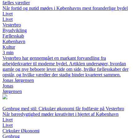
fælles værdier
Når fortid og nutid mødes i Københavns mest foranderlige bydel
Livet
Livet
Vesterbro
Byudvikling
Fællesskab
København
Kultur
3 min
Vesterbro har gennemgået en markant forvandling fra
arbejderkvarter til moderne bydel. Artiklen undersøger, hvordan
gamle og nye beboere lever side om side, hvilke fællesskaber der
opstår, og hvilke værdier der stadig binder kvarteret sammen.
Jonas Jørgensen
Jonas
Jørgensen
Genbrug med stil: Cirkulær økonomi får fodfæste på Vesterbro
Når bæredygtighed møder kreativitet i hjertet af København
Livet
Livet
Cirkulær Økonomi
Genbrug