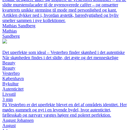
slidte murstensfacader til de nyrenoverede caféer – og omsætter
kvarterets unikke stemning til mode med personlighed og kant.
Artiklen dykker ned i, hvordan æstetik, bæredygtighed og byliv
smelter sammen i nye kollektioner.
Mathias Sandberg
Mathias
Sandberg
Det uperfekte som ideal – Vesterbro finder skønhed i det autentiske
Når skønheden findes i det slidte, det ægte og det menneskelige
Beauty
Beauty
Vesterbro
København
Bykultur
Autenticitet
Livsstil
3 min
På Vesterbro er det uperfekte blevet en del af områdets identitet. Her
mødes gammelt og nyt i en levende bydel, hvor autenticitet,
fællesskab og nærvær vægtes højere end poleret perfektion.
August Johansen
August