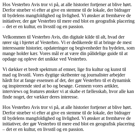
Hos Vesterbro Avis tror vi på, at alle historier fortjener at blive hørt.
Derfor stræber vi efter at give en stemme til de lokale, der bidrager
til bydelens mangfoldighed og livlighed. Vi ønsker at fremhæve de
initiativer, der gør Vesterbro til mere end blot en geografisk placering
– det er en kultur, en livsstil og en passion.
Velkommen til Vesterbro Avis, din digitale kilde til alt, hvad der
rører sig i hjertet af Vesterbro. Vi er dedikerede til at bringe de mest
interessante historier, opdateringer og begivenheder fra bydelen, som
mange holder kær. Vores mål er at være din pålidelige guide til at
opdage og opleve det unikke ved Vesterbro.
Vi dækker et bredt spektrum af emner, lige fra kultur og kunst til
mad og livsstil. Vores dygtige skribenter og journalister arbejder
hårdt for at fange essensen af det, der gør Vesterbro til et dynamisk
og inspirerende sted at bo og besøge. Gennem vores artikler,
interviews og features ønsker vi at skabe et fællesskab, hvor alle kan
finde noget, der vækker deres interesse.
Hos Vesterbro Avis tror vi på, at alle historier fortjener at blive hørt.
Derfor stræber vi efter at give en stemme til de lokale, der bidrager
til bydelens mangfoldighed og livlighed. Vi ønsker at fremhæve de
initiativer, der gør Vesterbro til mere end blot en geografisk placering
– det er en kultur, en livsstil og en passion.