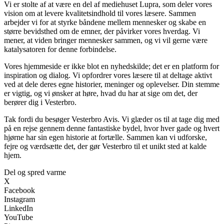
Vi er stolte af at være en del af mediehuset Lupra, som deler vores
vision om at levere kvalitetsindhold til vores læsere. Sammen
arbejder vi for at styrke båndene mellem mennesker og skabe en
større bevidsthed om de emner, der påvirker vores hverdag. Vi
mener, at viden bringer mennesker sammen, og vi vil gerne være
katalysatoren for denne forbindelse.
Vores hjemmeside er ikke blot en nyhedskilde; det er en platform for
inspiration og dialog. Vi opfordrer vores læsere til at deltage aktivt
ved at dele deres egne historier, meninger og oplevelser. Din stemme
er vigtig, og vi ønsker at høre, hvad du har at sige om det, der
berører dig i Vesterbro.
Tak fordi du besøger Vesterbro Avis. Vi glæder os til at tage dig med
på en rejse gennem denne fantastiske bydel, hvor hver gade og hvert
hjørne har sin egen historie at fortælle. Sammen kan vi udforske,
fejre og værdsætte det, der gør Vesterbro til et unikt sted at kalde
hjem.
Del og spred varme
X
Facebook
Instagram
LinkedIn
YouTube