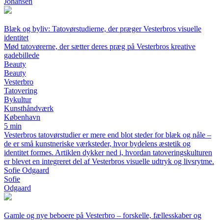
Johansen
Blæk og byliv: Tatovørstudierne, der præger Vesterbros visuelle
identitet
Mød tatovørerne, der sætter deres præg på Vesterbros kreative
gadebillede
Beauty
Beauty
Vesterbro
Tatovering
Bykultur
Kunsthåndværk
København
5 min
Vesterbros tatovørstudier er mere end blot steder for blæk og nåle –
de er små kunstneriske værksteder, hvor bydelens æstetik og
identitet formes. Artiklen dykker ned i, hvordan tatoveringskulturen
er blevet en integreret del af Vesterbros visuelle udtryk og livsrytme.
Sofie Odgaard
Sofie
Odgaard
Gamle og nye beboere på Vesterbro – forskelle, fællesskaber og