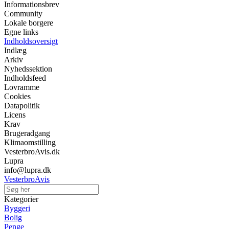
Informationsbrev
Community
Lokale borgere
Egne links
Indholdsoversigt
Indlæg
Arkiv
Nyhedssektion
Indholdsfeed
Lovramme
Cookies
Datapolitik
Licens
Krav
Brugeradgang
Klimaomstilling
VesterbroAvis.dk
Lupra
info@lupra.dk
VesterbroAvis
Kategorier
Byggeri
Bolig
Penge