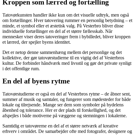
Kroppen som lærred og fortælling
Tatovørkunsten handler ikke kun om det visuelle udtryk, men også
om fortællinger. Hver tatovering rummer en personlig betydning – et
minde, et symbol eller et æstetisk valg. På Vesterbro bliver disse
individuelle fortællinger en del af et større fællesskab. Når
mennesker viser deres tatoveringer frem i bybilledet, bliver kroppen
et lærred, der spejler byens identitet.
Det er netop denne sammenhæng mellem det personlige og det
kollektive, der gør tatovørstudierne til en vigtig del af Vesterbros
kultur. De forbinder håndværk med livsstil og gør det private synligt
i det offentlige rum.
En del af byens rytme
Tatovørstudierne er også en del af Vesterbros rytme – de åbner sent,
summer af musik og samtaler, og fungerer som mødesteder for både
lokale og tilrejsende. Mange ser dem som symboler på bydelens
åbenhed og tolerance. Her er der plads til forskellighed, og det
afspejles i både motiverne på væggene og stemningen i lokalerne.
Samtidig er tatovørerne en del af et større netværk af kreative
erhverv i området. De samarbejder ofte med fotografer, designere og