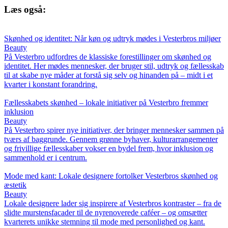
Læs også:
Skønhed og identitet: Når køn og udtryk mødes i Vesterbros miljøer
Beauty
På Vesterbro udfordres de klassiske forestillinger om skønhed og
identitet. Her mødes mennesker, der bruger stil, udtryk og fællesskab
til at skabe nye måder at forstå sig selv og hinanden på – midt i et
kvarter i konstant forandring.
Fællesskabets skønhed – lokale initiativer på Vesterbro fremmer
inklusion
Beauty
På Vesterbro spirer nye initiativer, der bringer mennesker sammen på
tværs af baggrunde. Gennem grønne byhaver, kulturarrangementer
og frivillige fællesskaber vokser en bydel frem, hvor inklusion og
sammenhold er i centrum.
Mode med kant: Lokale designere fortolker Vesterbros skønhed og
æstetik
Beauty
Lokale designere lader sig inspirere af Vesterbros kontraster – fra de
slidte murstensfacader til de nyrenoverede caféer – og omsætter
kvarterets unikke stemning til mode med personlighed og kant.