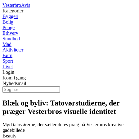
VesterbroAvis
Kategorier
Byggeri
Bolig
Penge
Erhverv
Sundhed
Mad
Aktiviteter
Børn
Sport
Livet
Login
Kom i gang
Nyhedsmail
Blæk og byliv: Tatovørstudierne, der
præger Vesterbros visuelle identitet
Mød tatovørerne, der sætter deres præg på Vesterbros kreative
gadebillede
Beauty