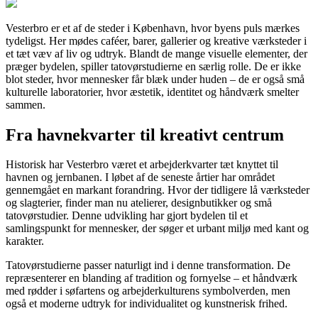
Vesterbro er et af de steder i København, hvor byens puls mærkes
tydeligst. Her mødes caféer, barer, gallerier og kreative værksteder i
et tæt væv af liv og udtryk. Blandt de mange visuelle elementer, der
præger bydelen, spiller tatovørstudierne en særlig rolle. De er ikke
blot steder, hvor mennesker får blæk under huden – de er også små
kulturelle laboratorier, hvor æstetik, identitet og håndværk smelter
sammen.
Fra havnekvarter til kreativt centrum
Historisk har Vesterbro været et arbejderkvarter tæt knyttet til
havnen og jernbanen. I løbet af de seneste årtier har området
gennemgået en markant forandring. Hvor der tidligere lå værksteder
og slagterier, finder man nu atelierer, designbutikker og små
tatovørstudier. Denne udvikling har gjort bydelen til et
samlingspunkt for mennesker, der søger et urbant miljø med kant og
karakter.
Tatovørstudierne passer naturligt ind i denne transformation. De
repræsenterer en blanding af tradition og fornyelse – et håndværk
med rødder i søfartens og arbejderkulturens symbolverden, men
også et moderne udtryk for individualitet og kunstnerisk frihed.