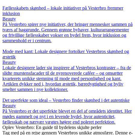
Fællesskabets skønhed – lokale initiativer på Vesterbro fremmer
inklusion
Beauty
På Vesterbro spirer nye initiativer, der bringer mennesker sammen på
tværs af baggrunde. Gennem grønne byhaver, kulturarrangementer
og frivillige fællesskaber vokser en bydel frem, hvor inklusion og
sammenhold er i centrum.
Mode med kant: Lokale designere fortolker Vesterbros skønhed og
æstetik
Beauty
Lokale designere lader sig inspirere af Vesterbros kontraster – fra de
slidte murstensfacader til de nyrenoverede caféer – og omsætter
kvarterets unikke stemning til mode med personlighed og kant.
Artiklen dykker ned i, hvordan æstetik, bæredygtighed og byliv
smelter sammen i nye kollektioner.
Det uperfekte som ideal – Vesterbro finder skønhed i det autentiske
Beauty
På Vesterbro er det uperfekte blevet en del af områdets identitet. Her
mødes gammelt og nyt i en levende bydel, hvor autenticitet,
fællesskab og nærvær vægtes højere end poleret perfektion.
Oplev Vesterbro: En guide til bydelens skjulte perler
Tag med på en rejse gennem Vesterbros unikke atmosfære. Denne e-