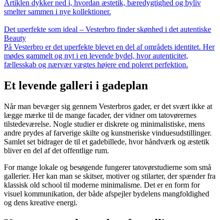
Artiklen dykker ned i, hvordan æstetik, bæredygtighed og byliv
smelter sammen i nye kollektioner.
Det uperfekte som ideal – Vesterbro finder skønhed i det autentiske
Beauty
På Vesterbro er det uperfekte blevet en del af områdets identitet. Her
mødes gammelt og nyt i en levende bydel, hvor autenticitet,
fællesskab og nærvær vægtes højere end poleret perfektion.
Et levende galleri i gadeplan
Når man bevæger sig gennem Vesterbros gader, er det svært ikke at
lægge mærke til de mange facader, der vidner om tatovørernes
tilstedeværelse. Nogle studier er diskrete og minimalistiske, mens
andre prydes af farverige skilte og kunstneriske vinduesudstillinger.
Samlet set bidrager de til et gadebillede, hvor håndværk og æstetik
bliver en del af det offentlige rum.
For mange lokale og besøgende fungerer tatovørstudierne som små
gallerier. Her kan man se skitser, motiver og stilarter, der spænder fra
klassisk old school til moderne minimalisme. Det er en form for
visuel kommunikation, der både afspejler bydelens mangfoldighed
og dens kreative energi.