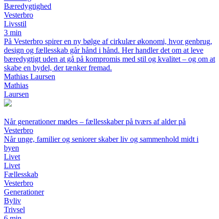
Bæredygtighed
Vesterbro
Livsstil
3 min
På Vesterbro spirer en ny bølge af cirkulær økonomi, hvor genbrug,
design og fællesskab går hånd i hånd. Her handler det om at leve
bæredygtigt uden at gå på kompromis med stil og kvalitet – og om at
skabe en bydel, der tænker fremad.
Mathias Laursen
Mathias
Laursen
Når generationer mødes – fællesskaber på tværs af alder på
Vesterbro
Når unge, familier og seniorer skaber liv og sammenhold midt i
byen
Livet
Livet
Fællesskab
Vesterbro
Generationer
Byliv
Trivsel
6 min