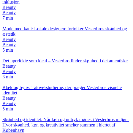
inklusion
Beauty
Beauty
7 min
Mode med kant: Lokale designere fortolker Vesterbros skønhed og
æstetik
Beauty
Beauty
5 min
Det uperfekte som ideal – Vesterbro finder skønhed i det autentiske
Beauty
Beauty
3 min
Blæk og byliv: Tatovørstudierne, der præger Vesterbros visuelle
identitet
Beauty
Beauty
5 min
Skønhed og identitet: Når køn og udtryk mødes i Vesterbros miljøer
Hvor skønhed, køn og kreativitet smelter sammen i hjertet af
København